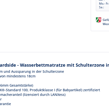
Mo.- Fr.
Sa.:
Gefö
Wes
ardside - Wasserbettmatratze mit Schulterzone i
um und Aussparung in der Schulterzone
e von mindestens 18cm
,56mm Gesamtstärke)
Standard 100, Produktklasse I (für Babyartikel) zertifiziert
cheranteil (lizensiert durch LANXess)
r
arantie