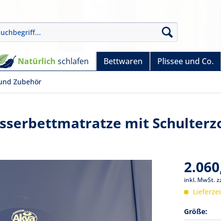
Natürlich
schlafen
Bettwaren
Plissee und Co.
und Zubehör
sserbettmatratze mit Schulterzo
2.060
inkl. MwSt.
z
Lieferze
Größe: