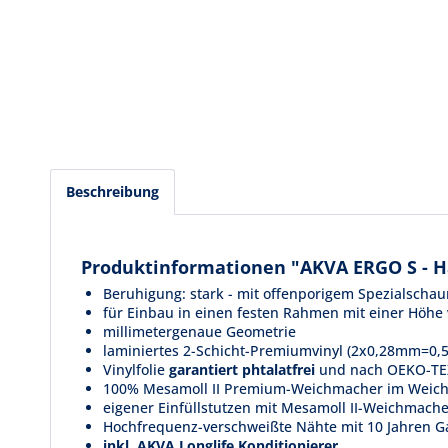
Beschreibung
Produktinformationen "AKVA ERGO S - H
Beruhigung: stark - mit offenporigem Spezialscha
für Einbau in einen festen Rahmen mit einer Höh
millimetergenaue Geometrie
laminiertes 2-Schicht-Premiumvinyl (2x0,28mm=0
Vinylfolie
garantiert phtalatfrei
und nach OEKO-TEX®-
100% Mesamoll II Premium-Weichmacher im Weichma
eigener Einfüllstutzen mit Mesamoll II-Weichmache
Hochfrequenz-verschweißte Nähte mit 10 Jahren G
inkl. AKVA Longlife Konditionierer