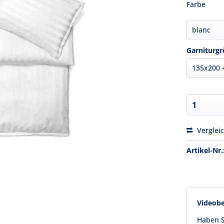
Farbe
Garniturgr
Verglei
Artikel-Nr.
Videob
Haben S